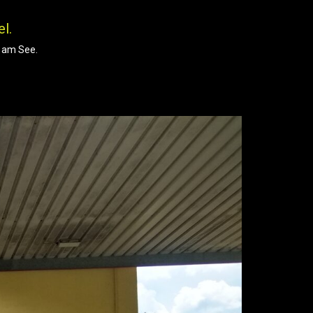
l.
l am See.