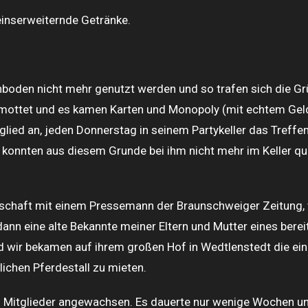
einserweiternde Getränke.
en nicht mehr genutzt werden und so trafen sich die Grü
mottet und es kamen Karten und Monopoly (mit echtem Geld
lied an, jeden Donnerstag in seinem Partykeller das Treffe
ir konnten aus diesem Grunde bei ihm nicht mehr im Keller 
chaft mit einem Pressemann der Braunschweiger Zeitung, w
 dann eine alte Bekannte meiner Eltern und Mutter eines bere
wir bekamen auf ihrem großen Hof in Wedtlenstedt die einm
ichen Pferdestall zu mieten.
5 Mitglieder angewachsen. Es dauerte nur wenige Wochen un